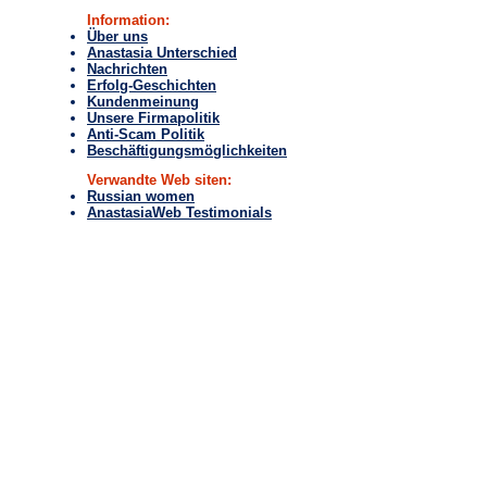
Information:
Über uns
Anastasia Unterschied
Nachrichten
Erfolg-Geschichten
Kundenmeinung
Unsere Firmapolitik
Anti-Scam Politik
Beschäftigungsmöglichkeiten
Verwandte Web siten:
Russian women
AnastasiaWeb Testimonials