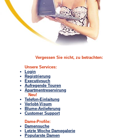
Vergessen Sie nicht, zu betrachten:
Unsere Services:
Login
Registrierung
Executivsuch
Aufregende Touren
Apartmentreservirung
Neu!
Telefon-Einlaitung
Verlobt-Visum
Blume-Anlieferung
Customer Support
Dame-Profile:
Damensuche
Letzte Woche Damegalerie
Popularste Damen